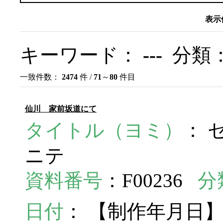
表示
キーワード：
---
分類
一致件数：
2474
件 /
71
～
80
件目
仙川 家前坂道にて
タイトル（ヨミ）
： 
ニテ
資料番号
：F00236
分
日付
： 【制作年月日】