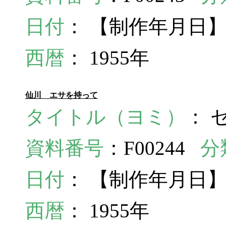
日付
： 【制作年月日】
西暦
： 1955年
仙川 エサを持って
タイトル（ヨミ）
： 
資料番号
：F00244
分
日付
： 【制作年月日】
西暦
： 1955年