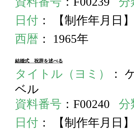
資料番号
：F00239
分
日付
： 【制作年月日】
西暦
： 1965年
結婚式 祝辞を述べる
タイトル（ヨミ）
： 
ベル
資料番号
：F00240
分
日付
： 【制作年月日】