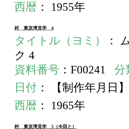
西暦
： 1955年
村 東京湾見学 4
タイトル（ヨミ）
： 
ク 4
資料番号
：F00241
分
日付
： 【制作年月日】
西暦
： 1965年
村 東京湾見学 5（今田と）