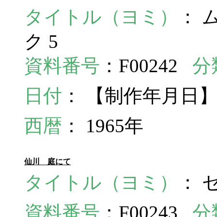
タイトル（ヨミ）
： 
ク 5
資料番号
：F00242
分
日付
： 【制作年月日】
西暦
： 1965年
仙川 庭にて
タイトル（ヨミ）
： 
資料番号
：F00243
分