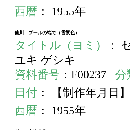
西暦
： 1955年
仙川 プールの端で（雪景色）
タイトル（ヨミ）
： 
ユキ ゲシキ
資料番号
：F00237
分
日付
： 【制作年月日】
西暦
： 1955年