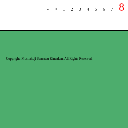
8
«
<
1
2
3
4
5
6
7
Copyright, Mushakoji Saneatsu Kinenkan. All Rights Reserved.