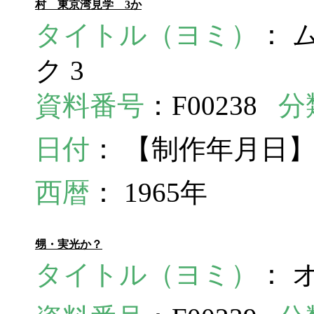
村 東京湾見学 3か
タイトル（ヨミ）
： 
ク 3
資料番号
：F00238
分
日付
： 【制作年月日】
西暦
： 1965年
甥・実光か？
タイトル（ヨミ）
： 