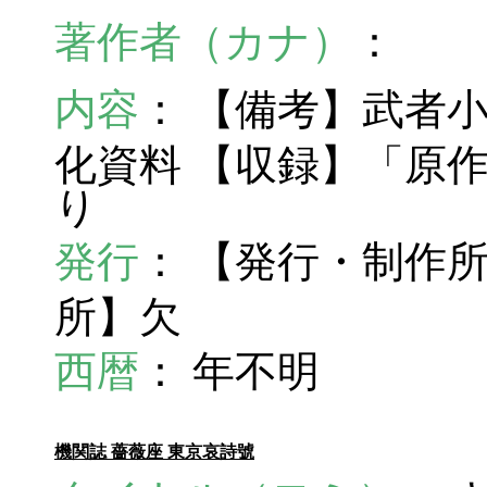
著作者（カナ）
：
内容
： 【備考】武者
化資料 【収録】「原
り
発行
： 【発行・制作
所】欠
西暦
： 年不明
機関誌 薔薇座 東京哀詩號