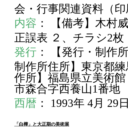
会・行事関連資料（
内容
： 【備考】木村
正誤表 ２、チラシ2枚
発行
： 【発行・制作
制作所住所】東京都練馬区
作所】福島県立美術館
市森合字西養山1番地
西暦
： 1993年 4月 29
「白樺」と大正期の美術展