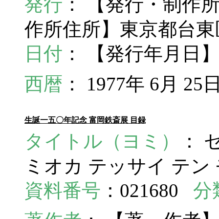
発行
： 【発行・制作
作所住所】東京都台東区
日付
： 【発行年月日】1
西暦
： 1977年 6月 25
生誕一五〇年記念 富岡鉄斎展 目録
タイトル（ヨミ）
： 
ミオカ テッサイ テン
資料番号
：021680
分