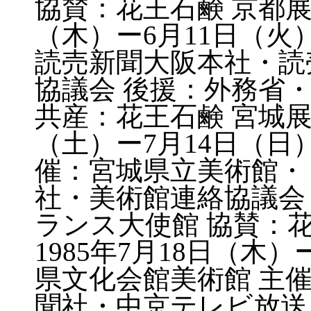
協賛：花王石鹸 京都展 
（木）ー6月11日（火
読売新聞大阪本社・読
協議会 後援：外務省
共産：花王石鹸 宮城展 
（土）ー7月14日（日
催：宮城県立美術館・
社・美術館連絡協議会
ランス大使館 協賛：花
1985年7月18日（木
県文化会館美術館 主
聞社・中京テレビ放送