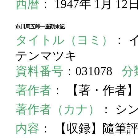
西暦
： 1947年 1月 12
市川馬五郎一座顚末記
タイトル（ヨミ）
： 
テンマツキ
資料番号
：031078
分
著作者
： 【著・作者
著作者（カナ）
： シ
内容
： 【収録】隨筆評論