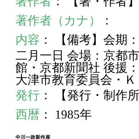
著作者
： 【著・作者
著作者（カナ）
：
内容
： 【備考】会期
二月一日 会場：京都
館・京都新聞社 後援
大津市教育委員会・Ｋ
発行
： 【発行・制作
西暦
： 1985年
中川一政新作展