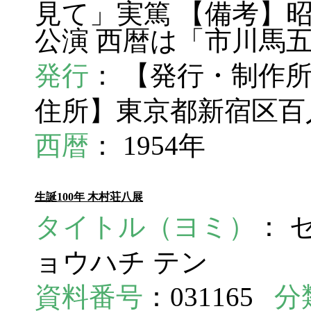
見て」実篤 【備考】
公演 西暦は「市川馬
発行
： 【発行・制作
住所】東京都新宿区百
西暦
： 1954年
生誕100年 木村荘八展
タイトル（ヨミ）
： 
ョウハチ テン
資料番号
：031165
分