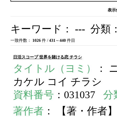
表示
キーワード：
---
分類
一致件数：
1026
件 /
431
～
440
件目
日活スコープ 世界を賭ける恋 チラシ
タイトル（ヨミ）
： 
カケル コイ チラシ
資料番号
：031037
分
著作者
： 【著・作者