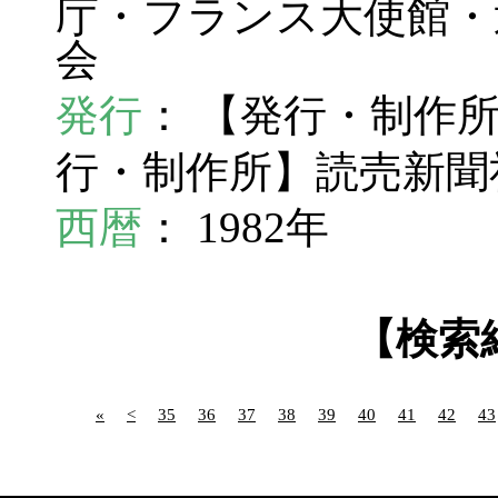
庁・フランス大使館・
会
発行
： 【発行・制作
行・制作所】読売新聞
西暦
： 1982年
【検索
«
<
35
36
37
38
39
40
41
42
43