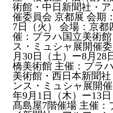
術館・中日新聞社・ア
催委員会 京都展 会期：
7日（火） 会場：京都
催：プラハ国立美術館
ス・ミュシャ展開催委員
月30日（土）ー8月2
橋美術館 主催：プラ
美術館・西日本新聞社
ンス・ミュシャ展開催委
年9月1日（木）ー13
髙島屋7階催場 主催