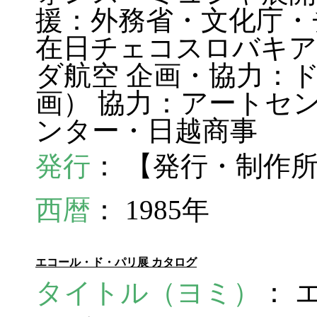
援：外務省・文化庁・
在日チェコスロバキア
ダ航空 企画・協力：
画） 協力：アートセ
ンター・日越商事
発行
： 【発行・制作
西暦
： 1985年
エコール・ド・パリ展 カタログ
タイトル（ヨミ）
： 