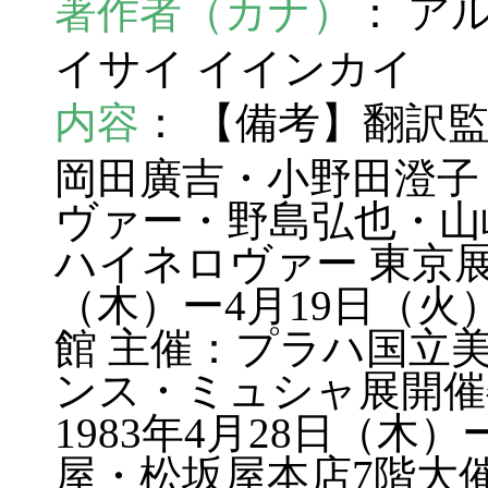
著作者（カナ）
： ア
イサイ イインカイ
内容
： 【備考】翻訳
岡田廣吉・小野田澄子
ヴァー・野島弘也・山
ハイネロヴァー 東京展 
（木）ー4月19日（火
館 主催：プラハ国立
ンス・ミュシャ展開催
1983年4月28日（木
屋・松坂屋本店7階大