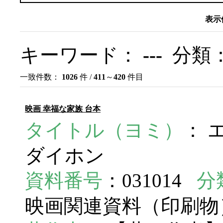
表示
キーワード：
---
分類
一致件数：
1026
件 /
411
～
420
件目
映画 幸福な家族 台本
タイトル（ヨミ）
： 
ダイホン
資料番号
：031014
分
映画関連資料（印刷