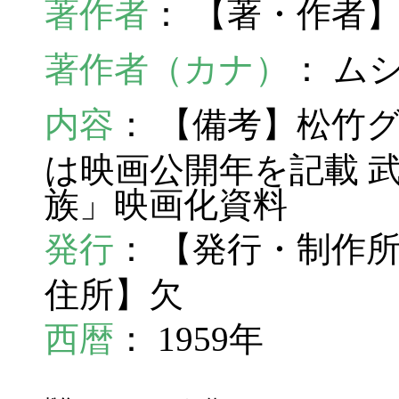
著作者
： 【著・作者】
著作者（カナ）
： ム
内容
： 【備考】松竹
は映画公開年を記載 
族」映画化資料
発行
： 【発行・制作
住所】欠
西暦
： 1959年