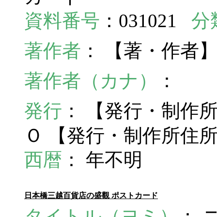
資料番号
：031021
分
著作者
： 【著・作者
著作者（カナ）
：
発行
： 【発行・制作
Ｏ 【発行・制作所住
西暦
： 年不明
日本橋三越百貨店の盛觀 ポストカード
タイトル（ヨミ）
： 