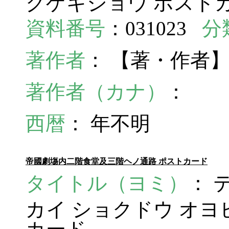
クゲキジョウ ポスト
資料番号
：031023
分
著作者
： 【著・作者
著作者（カナ）
：
西暦
： 年不明
帝國劇塲内二階食堂及三階ヘノ通路 ポストカード
タイトル（ヨミ）
： 
カイ ショクドウ オヨビ