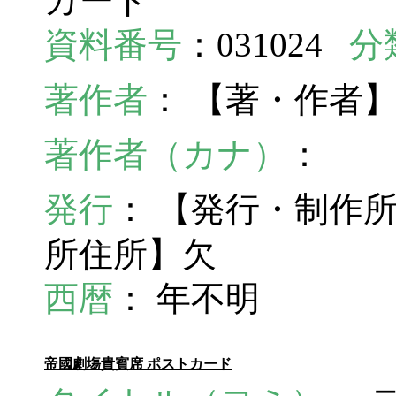
カード
資料番号
：031024
分
著作者
： 【著・作者
著作者（カナ）
：
発行
： 【発行・制作
所住所】欠
西暦
： 年不明
帝國劇塲貴賓席 ポストカード