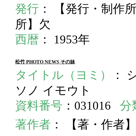
発行
： 【発行・制作
所】欠
西暦
： 1953年
松竹 PHOTO NEWS その妹
タイトル（ヨミ）
： 
ソノ イモウト
資料番号
：031016
分
著作者
： 【著・作者