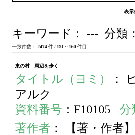
表示
キーワード：
---
分類
一致件数：
2474
件 /
151
～
160
件目
東の村 周辺を歩く
タイトル（ヨミ）
： 
アルク
資料番号
：F10105
分
著作者
： 【著・作者