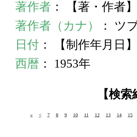
著作者
： 【著・作者
著作者（カナ）
： ツ
日付
： 【制作年月日】
西暦
： 1953年
【検索
«
<
7
8
9
10
11
12
13
14
15