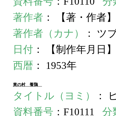
資料番号
：F10110
分
著作者
： 【著・作者
著作者（カナ）
： ツ
日付
： 【制作年月日】
西暦
： 1953年
東の村 養鶏
タイトル（ヨミ）
： 
資料番号
：F10111
分