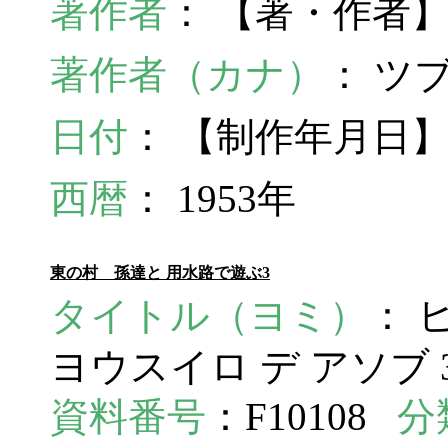
著作者
： 【著・作者
著作者（カナ）
： ツ
日付
： 【制作年月日】
西暦
： 1953年
東の村 孫達と 用水路で遊ぶ3
タイトル（ヨミ）
： 
ヨウスイロ デ アソブ 
資料番号
：F10108
分