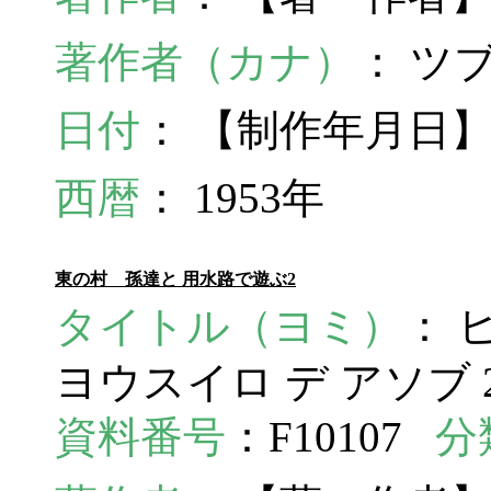
著作者（カナ）
： ツ
日付
： 【制作年月日】
西暦
： 1953年
東の村 孫達と 用水路で遊ぶ2
タイトル（ヨミ）
： 
ヨウスイロ デ アソブ 
資料番号
：F10107
分