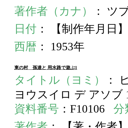
著作者（カナ）
： ツ
日付
： 【制作年月日】
西暦
： 1953年
東の村 孫達と 用水路で遊ぶ1
タイトル（ヨミ）
： 
ヨウスイロ デ アソブ 
資料番号
：F10106
分
著作者
： 【著・作者