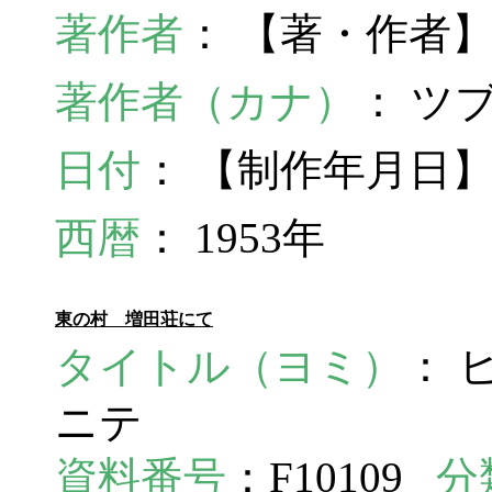
著作者
： 【著・作者
著作者（カナ）
： ツ
日付
： 【制作年月日】
西暦
： 1953年
東の村 増田荘にて
タイトル（ヨミ）
： 
ニテ
資料番号
：F10109
分