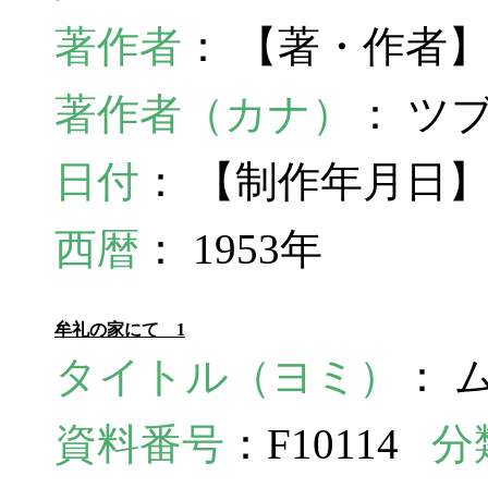
著作者
： 【著・作者
著作者（カナ）
： ツ
日付
： 【制作年月日】
西暦
： 1953年
牟礼の家にて 1
タイトル（ヨミ）
： 
資料番号
：F10114
分