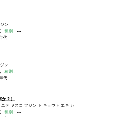
フジン
真
種別
：---
年代
フジン
真
種別
：---
年代
駅か？）
 ニテ ヤスコ フジン ト キョウト エキ カ
真
種別
：---