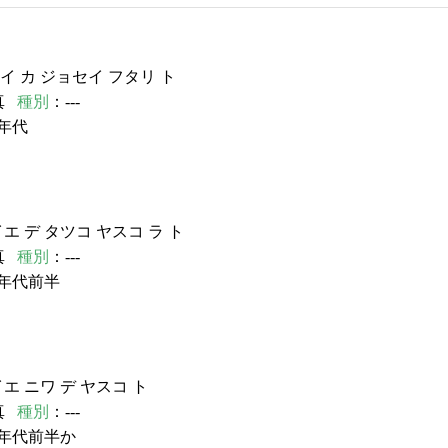
イ カ ジョセイ フタリ ト
真
種別
：---
年代
イエ デ タツコ ヤスコ ラ ト
真
種別
：---
0年代前半
イエ ニワ デ ヤスコ ト
真
種別
：---
0年代前半か