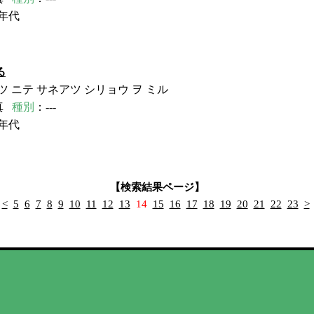
年代
る
ツ ニテ サネアツ シリョウ ヲ ミル
真
種別
：---
年代
【検索結果ページ】
<
5
6
7
8
9
10
11
12
13
14
15
16
17
18
19
20
21
22
23
>