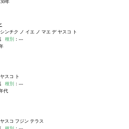
30年
と
シンチク ノ イエ ノ マエ デ ヤスコ ト
真
種別
：---
年
 ヤスコ ト
真
種別
：---
年代
 ヤスコ フジン テラス
真
種別
：---