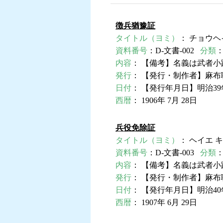
徴兵猶豫証
タイトル（ヨミ）
： チョウヘ
資料番号
：D-文書-002
分類
内容
： 【備考】名義は武者
発行
： 【発行・制作者】麻布
日付
： 【発行年月日】明治39
西暦
： 1906年 7月 28日
兵役免除証
タイトル（ヨミ）
： ヘイエ 
資料番号
：D-文書-003
分類
内容
： 【備考】名義は武者
発行
： 【発行・制作者】麻布
日付
： 【発行年月日】明治40
西暦
： 1907年 6月 29日