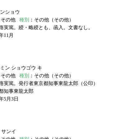
クンショウ
：その他
種別
：その他（その他）
小路実篤。綬・略綬とも、函入。文書なし。
年11月
トミン ショウゴウ キ
：その他
種別
：その他（その他）
小路実篤。発行者東京都知事東龍太郎（公印）
京都知事東龍太郎
年5月3日
ュ サンイ