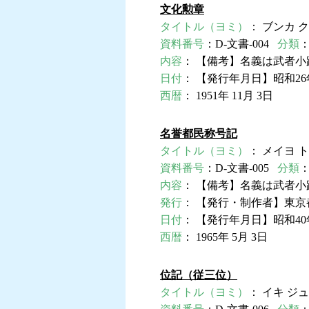
文化勲章
タイトル（ヨミ）
： ブンカ 
資料番号
：D-文書-004
分類
内容
： 【備考】名義は武者
日付
： 【発行年月日】昭和26
西暦
： 1951年 11月 3日
名誉都民称号記
タイトル（ヨミ）
： メイヨ 
資料番号
：D-文書-005
分類
内容
： 【備考】名義は武者
発行
： 【発行・制作者】東
日付
： 【発行年月日】昭和40
西暦
： 1965年 5月 3日
位記（従三位）
タイトル（ヨミ）
： イキ ジ