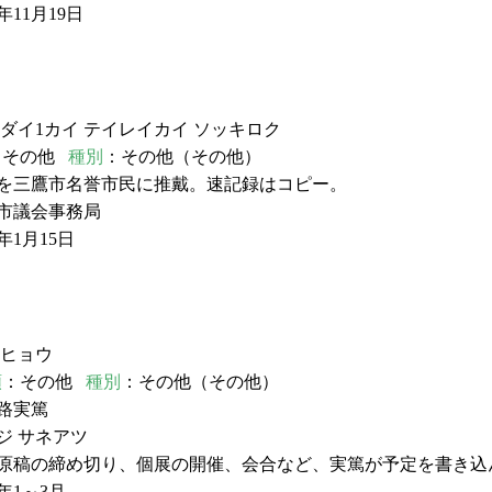
11月19日
 ダイ1カイ テイレイカイ ソッキロク
：その他
種別
：その他（その他）
篤を三鷹市名誉市民に推戴。速記録はコピー。
市議会事務局
年1月15日
 ヒョウ
類
：その他
種別
：その他（その他）
路実篤
ジ サネアツ
に原稿の締め切り、個展の開催、会合など、実篤が予定を書き込
年1～3月