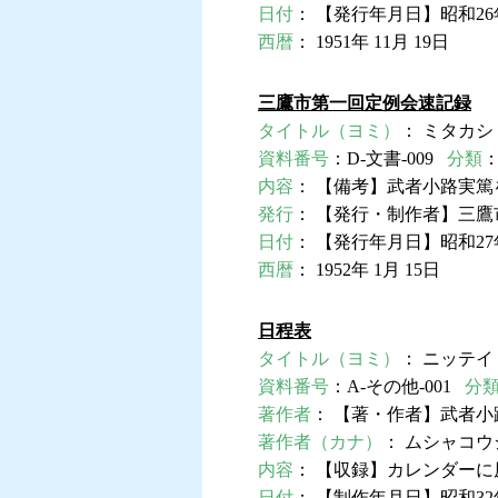
日付
： 【発行年月日】昭和26年
西暦
： 1951年 11月 19日
三鷹市第一回定例会速記録
タイトル（ヨミ）
： ミタカシ
資料番号
：D-文書-009
分類
内容
： 【備考】武者小路実
発行
： 【発行・制作者】三鷹
日付
： 【発行年月日】昭和27
西暦
： 1952年 1月 15日
日程表
タイトル（ヨミ）
： ニッテイ
資料番号
：A-その他-001
分
著作者
： 【著・作者】武者小
著作者（カナ）
： ムシャコウ
内容
： 【収録】カレンダー
日付
： 【制作年月日】昭和32