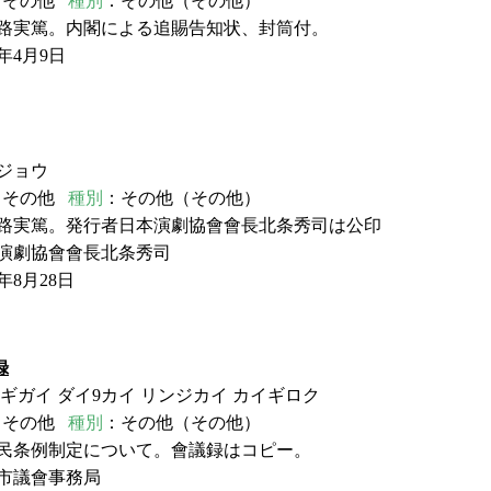
：その他
種別
：その他（その他）
小路実篤。内閣による追賜告知状、封筒付。
年4月9日
ジョウ
：その他
種別
：その他（その他）
小路実篤。発行者日本演劇協會會長北条秀司は公印
本演劇協會會長北条秀司
年8月28日
録
シギガイ ダイ9カイ リンジカイ カイギロク
：その他
種別
：その他（その他）
市民条例制定について。會議録はコピー。
市議會事務局