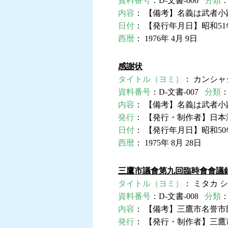
資料番号
：D-文書-006
分類
内容
： 【備考】名義は武者
日付
： 【発行年月日】昭和51
西暦
： 1976年 4月 9日
感謝状
タイトル（ヨミ）
： カンシャ
資料番号
：D-文書-007
分類
内容
： 【備考】名義は武者
発行
： 【発行・制作者】日
日付
： 【発行年月日】昭和50
西暦
： 1975年 8月 28日
三鷹市議會第九回臨時會會議
タイトル（ヨミ）
： ミタカ 
資料番号
：D-文書-008
分類
内容
： 【備考】三鷹市名誉
発行
： 【発行・制作者】三鷹