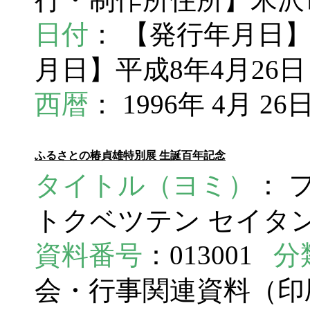
日付
： 【発行年月日】1
月日】平成8年4月26日
西暦
： 1996年 4月 26
ふるさとの椿貞雄特別展 生誕百年記念
タイトル（ヨミ）
： 
トクベツテン セイタン 
資料番号
：013001
分
会・行事関連資料（