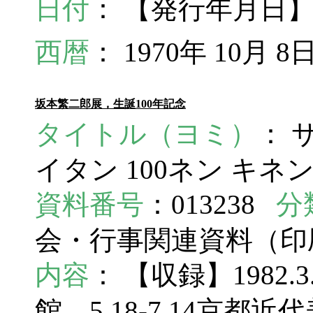
日付
： 【発行年月日】1
西暦
： 1970年 10月 8
坂本繁二郎展，生誕100年記念
タイトル（ヨミ）
： 
イタン 100ネン キネ
資料番号
：013238
分
会・行事関連資料（
内容
： 【収録】1982.
館，5.18-7.14京都近