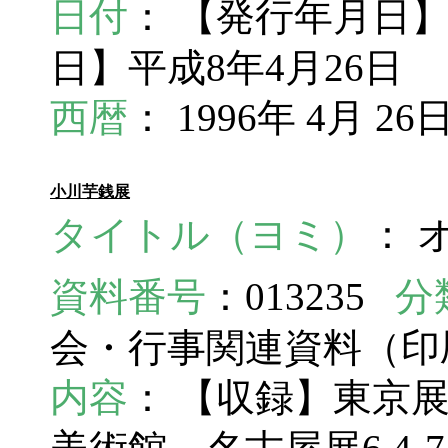
日付
： 【発行年月日】1
日】平成8年4月26日
西暦
： 1996年 4月 26
小川芋銭展
タイトル（ヨミ）
： 
資料番号
：013235
分
会・行事関連資料（
内容
： 【収録】東京展19