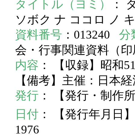
タイトル（ヨミ）
： 
ソボク ナ ココロ ノ 
資料番号
：013240
分
会・行事関連資料（
内容
： 【収録】昭和51.
【備考】主催：日本経
発行
： 【発行・制作
日付
： 【発行年月日】
1976