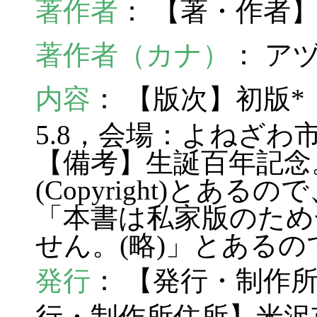
著作者
： 【著・作者
著作者（カナ）
： ア
内容
： 【版次】初版* 【
5.8，会場：よねざ
【備考】生誕百年記念
(Copyright)とあ
「本書は私家版のため
せん。(略)」とある
発行
： 【発行・制作
行・制作所住所】米沢