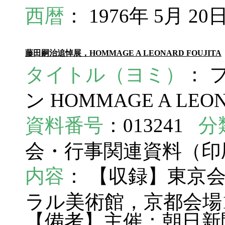
西暦
： 1976年 5月 20
藤田嗣治追悼展，HOMMAGE A LEONARD FOUJITA
タイトル（ヨミ）
： 
ン HOMMAGE A LEON
資料番号
：013241
分
会・行事関連資料（
内容
： 【収録】東京会場1
ラル美術館，京都会場10.
【備考】主催：朝日新