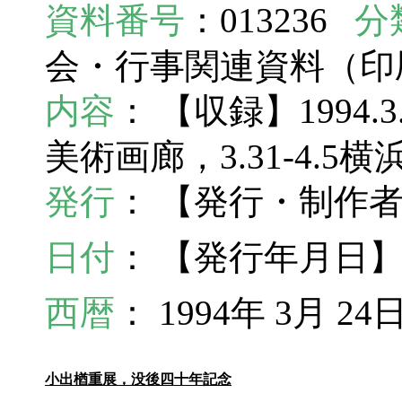
資料番号
：013236
分
会・行事関連資料（
内容
： 【収録】1994.
美術画廊，3.31-4.
発行
： 【発行・制作
日付
： 【発行年月日】1
西暦
： 1994年 3月 24
小出楢重展，没後四十年記念