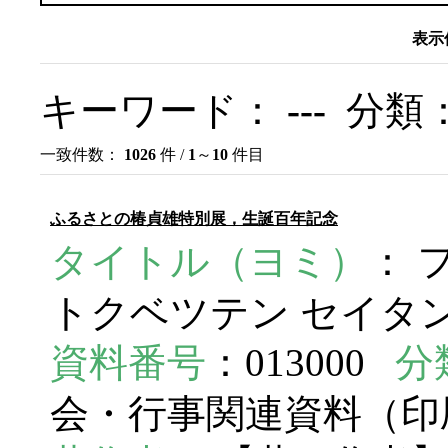
表示
キーワード：
---
分類
一致件数：
1026
件 /
1
～
10
件目
ふるさとの椿貞雄特別展，生誕百年記念
タイトル（ヨミ）
： 
トクベツテン セイタン 
資料番号
：013000
分
会・行事関連資料（