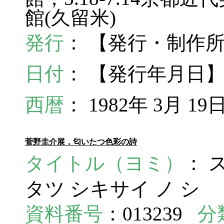
館(久留米)
発行
： 【発行・制作
日付
： 【発行年月日】1
西暦
： 1982年 3月 19
菅野圭介展，匂いたつ色彩の詩
タイトル（ヨミ）
： 
タツ シキサイ ノ シ
資料番号
：013239
分