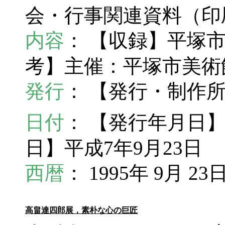
会・行事関連資料（
内容
： 【収録】平塚市美術館
考】主催：平塚市美術
発行
： 【発行・制作
日付
： 【発行年月日】1
日】平成7年9月23日
西暦
： 1995年 9月 23
高畠達四郎展，素朴な心の巨匠