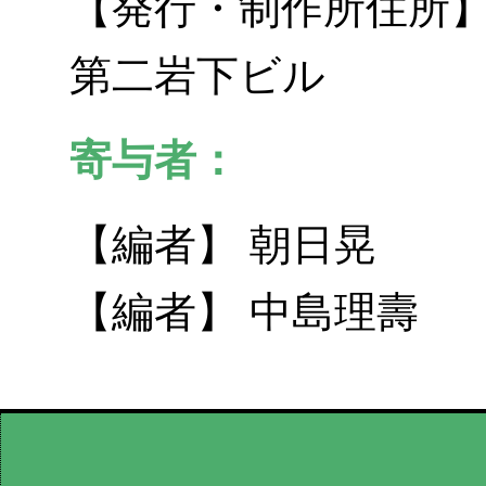
【発行・制作所住所】 
第二岩下ビル
寄与者：
【編者】 朝日晃
【編者】 中島理壽