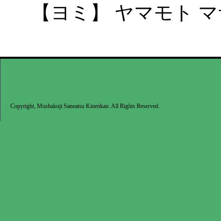
【ヨミ】 ヤマモト マ
Copyright, Mushakoji Saneatsu Kinenkan. All Rights Reserved.