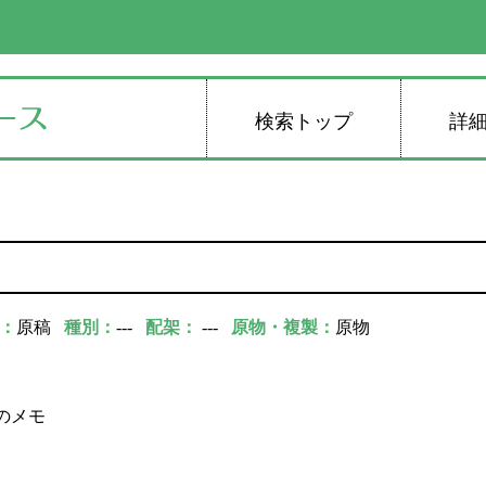
検索トップ
詳
：
原稿
種別：
---
配架：
---
原物・複製：
原物
のメモ