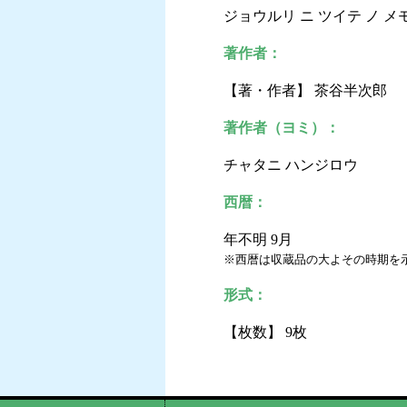
ジョウルリ ニ ツイテ ノ メ
著作者：
【著・作者】 茶谷半次郎
著作者（ヨミ）：
チャタニ ハンジロウ
西暦：
年不明 9月
※西暦は収蔵品の大よその時期を
形式：
【枚数】 9枚