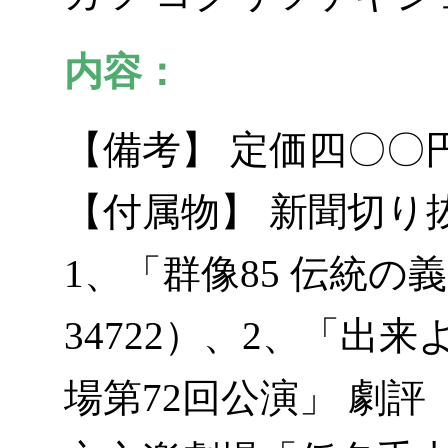
内容：
【備考】 定価四〇〇
【付属物】 新聞切り
1、「群像85 伝統
34722）、2、「出
場第72回公演」 劇評