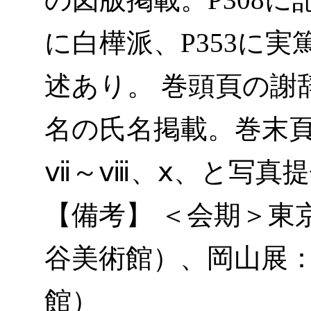
に白樺派、P353に実篤
述あり。 巻頭頁の謝
名の氏名掲載。巻末
ⅶ～ⅷ、ⅹ、と写真
【備考】 ＜会期＞東京展
谷美術館）、岡山展：4
館）