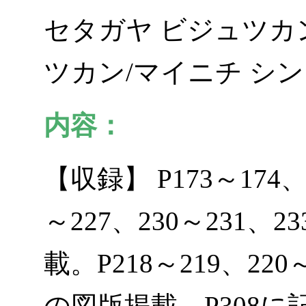
セタガヤ ビジュツカ
ツカン/マイニチ シ
内容：
【収録】 P173～174、2
～227、230～231
載。P218～219、2
の図版掲載。P308に