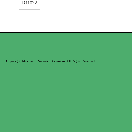
B11032
Copyright, Mushakoji Saneatsu Kinenkan. All Rights Reserved.