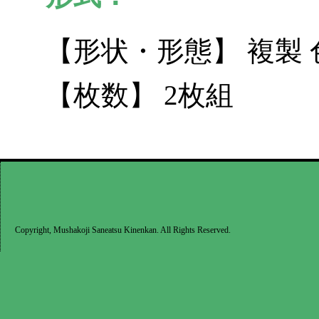
【形状・形態】 複製 
【枚数】 2枚組
Copyright, Mushakoji Saneatsu Kinenkan. All Rights Reserved.